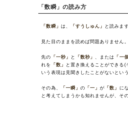
「数瞬」の読み方
「数瞬」
は、
「すうしゅん」
と読みま
見た目のままを読めば問題ありません
先の
「一秒」
と
「数秒」
、または
「一
れを
「数」
と置き換えることができる(
いう表現は見聞きしたことがないとい
その為、
「一瞬」
の
「一」
が
「数」
に
と考えてしまうかも知れませんが、そ