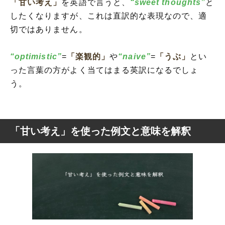
「甘い考え」
を英語で言うと、
“sweet thoughts”
と
したくなりますが、これは直訳的な表現なので、適
切ではありません。
“optimistic”
=
「楽観的」
や
“naive”
=
「うぶ」
とい
った言葉の方がよく当てはまる英訳になるでしょ
う。
「甘い考え」を使った例文と意味を解釈