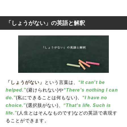
「しょうがない」の英語と解釈
「しょうがない」
という言葉は、
“It can't be
helped.”
(避けられない)や
“There's nothing I can
do.”
(私にできることは何もない)、
“I have no
choice.”
(選択肢がない)、
“That's life. Such is
life.”
(人生とはそんなものです)などの英語で表現す
ることができます。