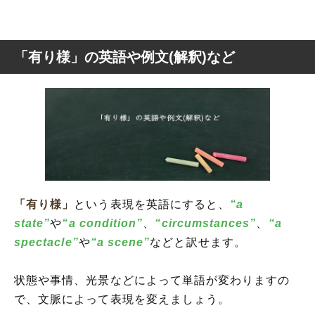
「有り様」の英語や例文(解釈)など
「有り様」
という表現を英語にすると、
“a
state”
や
“a condition”
、
“circumstances”
、
“a
spectacle”
や
“a scene”
などと訳せます。
状態や事情、光景などによって単語が変わりますの
で、文脈によって表現を変えましょう。