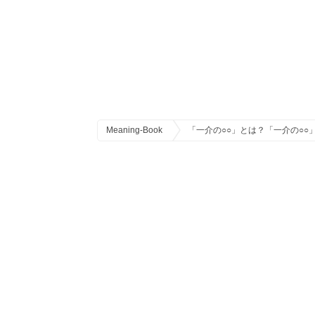
Meaning-Book
「一介の○○」とは？「一介の○○