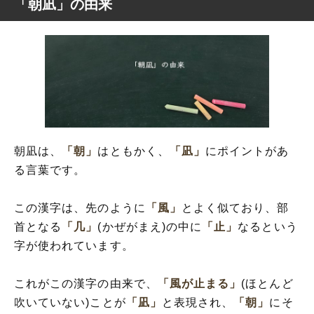
「朝凪」の由来
朝凪は、
「朝」
はともかく、
「凪」
にポイントがあ
る言葉です。
この漢字は、先のように
「風」
とよく似ており、部
首となる
「几」
(かぜがまえ)の中に
「止」
なるという
字が使われています。
これがこの漢字の由来で、
「風が止まる」
(ほとんど
吹いていない)ことが
「凪」
と表現され、
「朝」
にそ