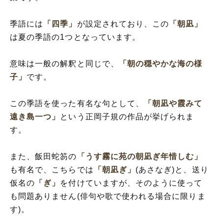
季語には
「四季」
が設定されており、この
「朝凪」
は夏の季語の1つとなっています。
意味は一般の解釈と同じで、
「朝の穏やかな海の様
子」
です。
この季語を使った有名な句として、
「朝凪や霞みて
遠き島一つ」
という正岡子規の作品が挙げられま
す。
また、飯田蛇笏の
「うす霧に苑の朝凪ぎ年惜しむ」
も有名で、こちらでは
「朝凪ぎ」
(あさなぎ)と、送り
仮名の
「ぎ」
を付けていますが、そのように使って
も問題ありません(俳句や歌で使われる場合に限りま
す)。