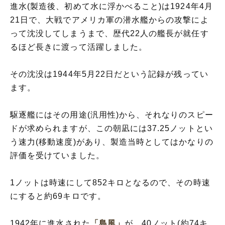
進水(製造後、初めて水に浮かべること)は1924年4月
21日で、大戦でアメリカ軍の潜水艦からの攻撃によ
って沈没してしまうまで、歴代22人の艦長が就任す
るほど長きに渡って活躍しました。
その沈没は1944年5月22日だという記録が残ってい
ます。
駆逐艦にはその用途(汎用性)から、それなりのスピー
ドが求められますが、この朝凪には37.25ノットとい
う速力(移動速度)があり、製造当時としてはかなりの
評価を受けていました。
1ノットは時速にして852キロとなるので、その時速
にすると約69キロです。
1942年に進水された
「島風」
が、40ノット(約74キ