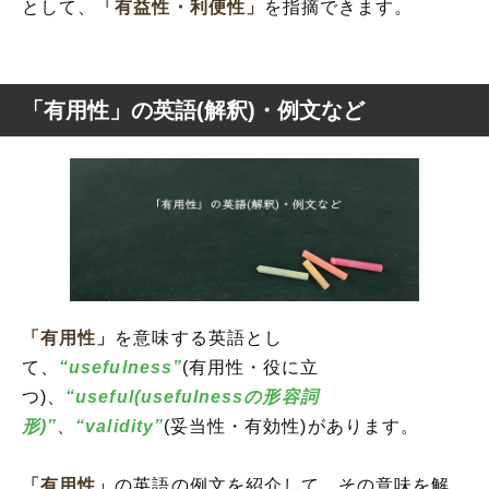
として、
「有益性・利便性」
を指摘できます。
「有用性」の英語(解釈)・例文など
「有用性」
を意味する英語とし
て、
“usefulness”
(有用性・役に立
つ)、
“useful(usefulnessの形容詞
形)”
、
“validity”
(妥当性・有効性)があります。
「有用性」
の英語の例文を紹介して、その意味を解