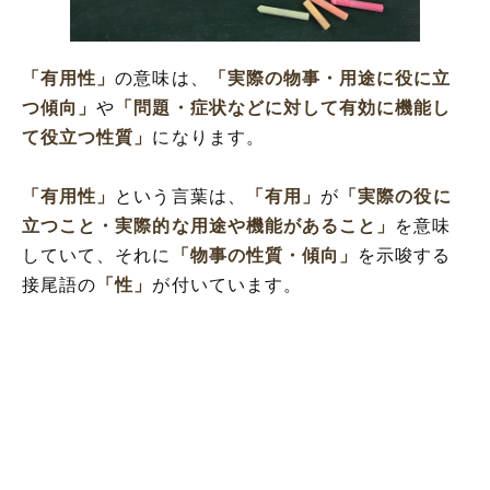
「有用性」を使った例文や短文など(意味を
解釈)
「有用性」の類語や言い換え(シソーラス)
「有用性」
の意味は、
「実際の物事・用途に役に立
「有用性」の英語(解釈)・例文など
つ傾向」
や
「問題・症状などに対して有効に機能し
「有用性」の対義語
て役立つ性質」
になります。
「有用性」
という言葉は、
「有用」
が
「実際の役に
立つこと・実際的な用途や機能があること」
を意味
していて、それに
「物事の性質・傾向」
を示唆する
接尾語の
「性」
が付いています。