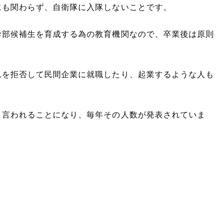
で大量の任官拒否が出た理由?2019年
にも関わらず、自衛隊に入隊しないことです。
何人?
幹部候補生を育成する為の教育機関なので、卒業後は原則
。
れを拒否して民間企業に就職したり、起業するような人も
と言われることになり、毎年その人数が発表されていま