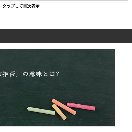
タップして目次表示
味とは?
読み方
言葉の使い方
使った言葉と意味を解釈
った例文や短文・言い換えなど(意味を
同じく調べられている事について解説