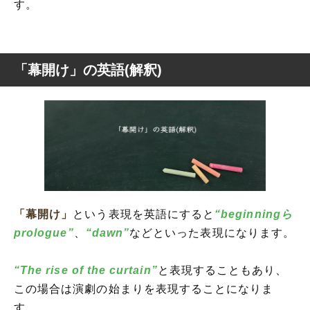
す。
「幕開け」の英語(解釈)
「幕開け」
という表現を英語にすると
“beginningら
prologue”
、
“dawn”
などといった表現になります。
“The rise of the curtain”
と表現することもあり、
この場合は演劇の始まりを表現することになりま
す。