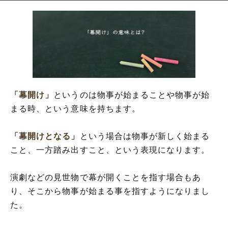
「幕開け」の意味とは?
「幕開け」の読み方?
「幕開け」の英語(解釈)
「幕開け」の対義語
「幕開け」の言葉の使い方
「幕開け」を使った言葉・慣用句や熟語・
関連(意味・解釈)
「幕開け」
というのは物事が始まることや物事が始
「幕開け」を使った例文や短文など(意味を
まる時、という意味を持ちます。
解釈)
「幕開け」の類語や類義表現(シソーラス)
「幕開けとなる」
という場合は物事が新しく始まる
「幕開け」と「幕明け」は同じ意味?
こと、一方踏み出すこと、という表現になります。
「幕開け」と「開始」の違い
演劇などの見世物で幕が開くことを指す場合もあ
り、そこから物事が始まる事を指すようになりまし
た。