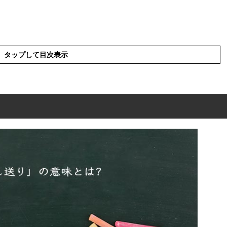
タップして目次表示
味とは?
み方?
語(解釈)
護や病院の意味とは?