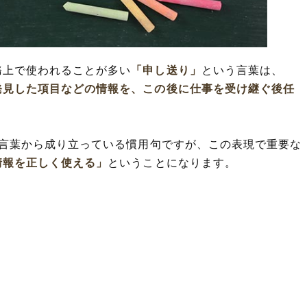
言葉の使い方
った言葉・慣用句や熟語・関連(意味・
った例文や短文など(意味を解釈)
務上で使われることが多い
「申し送り」
という言葉は、
発見した項目などの情報を、この後に仕事を受け継ぐ後任
語や類義表現(シソーラス)
「引き継ぎ」の違い
の言葉から成り立っている慣用句ですが、この表現で重要な
情報を正しく使える」
ということになります。