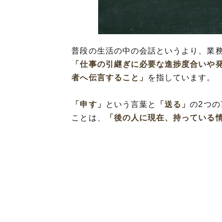
「申し送り」の
「申し送り」を使
解釈)
「申し送り」を使
普段の生活の中の会話というより、業
「仕事の引継ぎに必要な進捗度合いや
「申し送り」の類
者へ伝言すること」
を指しています。
「申し送り」と
「申す」
という言葉と
「送る」
の2つ
ことは、
「後の人に現在、持っている