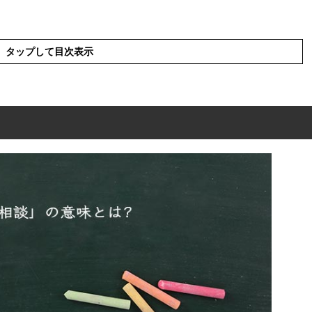
タップして目次表示
とは?
み方
(解釈)
要相談」の違い
葉の使い方