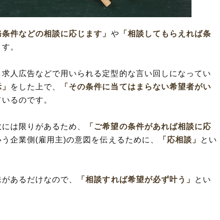
た例文や短文(解釈)
語や類義表現
務条件などの相談に応じます」
や
「相談してもらえれば条
ます。
・求人広告などで用いられる定型的な言い回しになってい
示」
をした上で、
「その条件に当てはまらない希望者がい
ているのです。
数には限りがあるため、
「ご希望の条件があれば相談に応
いう企業側(雇用主)の意図を伝えるために、
「応相談」
とい
味があるだけなので、
「相談すれば希望が必ず叶う」
とい