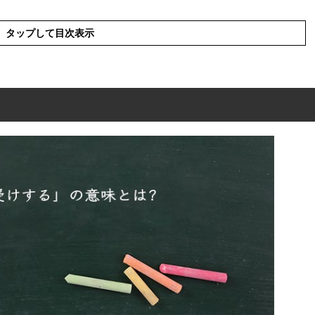
タップして目次表示
の意味とは?
」の読み方
の英語(解釈)
見受けする」の意味
」の言葉の使い方
を使った例文や短文(解釈)