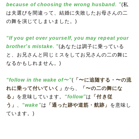
because of choosing the wrong husband. ”
(私
は夫選びを間違って、結婚に失敗したお母さんの二
の舞を演じてしまいました。)
“If you get over yourself, you may repeat your
brother's mistake. ”
(あなたは調子に乗っている
と、お兄さんと同じミスをしてお兄さんの二の舞に
なるかもしれません。)
“follow in the wake of〜”
(
「〜に追随する・〜の流
れに乗って付いていく」
から、
「〜の二の舞にな
る」
を意味しています。
“follow”
は
「付き従
う」
、
“wake”
は
「通った跡や道筋・航跡」
を意味し
ています。)