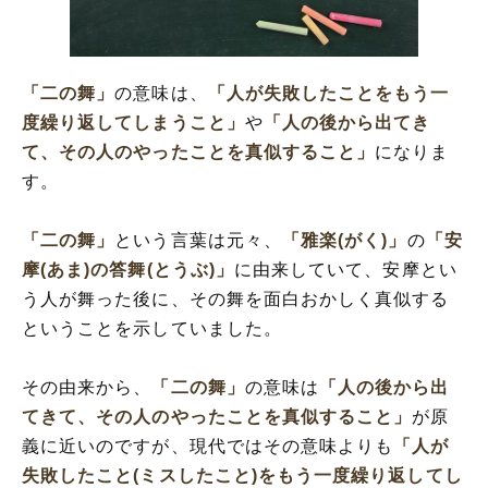
「二の舞」の語源
「二の舞」の言葉の使い方
「二の舞」を使った例文・短文・メール(解
釈)
「二の舞」
の意味は、
「人が失敗したことをもう一
「二の舞を踏む」は誤用?
度繰り返してしまうこと」
や
「人の後から出てき
「二の舞」と「二の足」の違い
て、その人のやったことを真似すること」
になりま
「二の舞」の類語や類義の表現
す。
「二の舞」
という言葉は元々、
「雅楽(がく)」
の
「安
摩(あま)の答舞(とうぶ)」
に由来していて、安摩とい
う人が舞った後に、その舞を面白おかしく真似する
ということを示していました。
その由来から、
「二の舞」
の意味は
「人の後から出
てきて、その人のやったことを真似すること」
が原
義に近いのですが、現代ではその意味よりも
「人が
失敗したこと(ミスしたこと)をもう一度繰り返してし