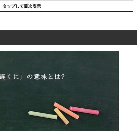
タップして目次表示
意味とは?
の意味
の英語
何時から使える?
の言葉の使い方
を使った例文