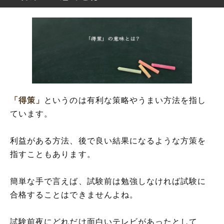
「得策」の意味とは?
「得策」の読み方
「得策」の英語(解釈)
「得策」の良策に違いはある?
「得策」の言葉の使い方
「得策」の例文・短文(解釈)
「得策」
というのは有利な策略やうまい方法を指し
「得策」の類語や類義表現
ています。
利益がある方法、後で良い結果になるような方策を
指すこともあります。
簡単な手で言えば、試験前は勉強しなければ試験に
合格することはできませんよね。
試験前夜にどれだけ面白いテレビがあったとして