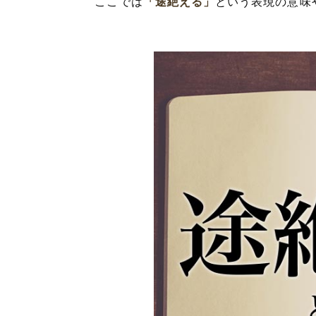
ここでは
「途絶える」
という表現の意味