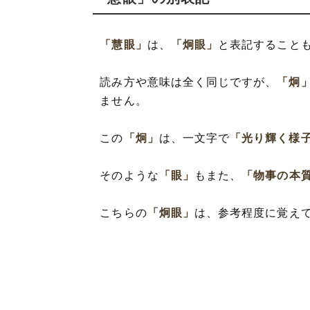
「慧眼」
は、
「炯眼」
と表記すること
読み方や意味は全く同じですが、
「炯
ません。
この
「炯」
は、一文字で
「光り輝く様
そのような
「眼」
もまた、
「物事の本
こちらの
「炯眼」
は、参考程度に覚え