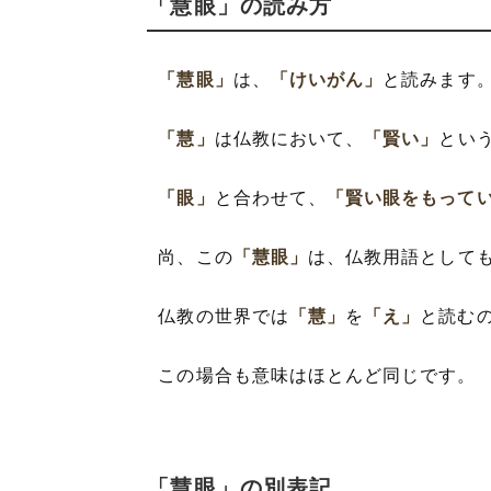
「慧眼」の読み方
「慧眼」
は、
「けいがん」
と読みます
「慧」
は仏教において、
「賢い」
とい
「眼」
と合わせて、
「賢い眼をもって
尚、この
「慧眼」
は、仏教用語として
仏教の世界では
「慧」
を
「え」
と読む
この場合も意味はほとんど同じです。
「慧眼」の別表記