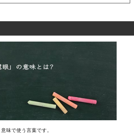
は?
語
方
例文・短文(解釈)
と解釈
語や置き換えられる表現
う意味で使う言葉です。