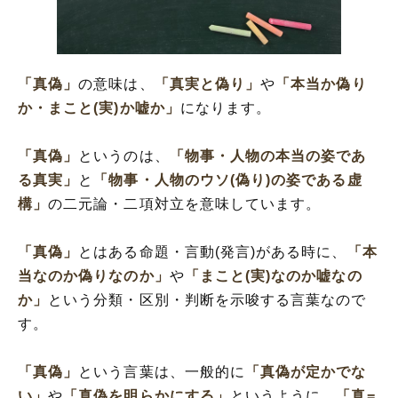
「真偽」を使った例文・短文(解釈)
「真偽」の英語と解釈
「真偽」を使った言葉と意味を解釈
「真偽」
の意味は、
「真実と偽り」
や
「本当か偽り
「真偽」の類語や類義表現
か・まこと(実)か嘘か」
になります。
「真偽」
というのは、
「物事・人物の本当の姿であ
る真実」
と
「物事・人物のウソ(偽り)の姿である虚
構」
の二元論・二項対立を意味しています。
「真偽」
とはある命題・言動(発言)がある時に、
「本
当なのか偽りなのか」
や
「まこと(実)なのか嘘なの
か」
という分類・区別・判断を示唆する言葉なので
す。
「真偽」
という言葉は、一般的に
「真偽が定かでな
い」
や
「真偽を明らかにする」
というように、
「真=