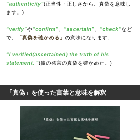
“authenticity”
(正当性・正しさから、真偽を意味し
ます。)
“verify”
や
“confirm”
、
“ascertain”
、
“check”
など
で、
「真偽を確かめる」
の意味になります。
“I verified(ascertained) the truth of his
statement. ”
(彼の発言の真偽を確かめた。)
「真偽」を使った言葉と意味を解釈