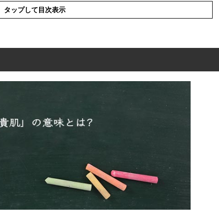
タップして目次表示
とは?
ひとつの意味
葉の使い方
った例文
性版
兄貴肌」の違い