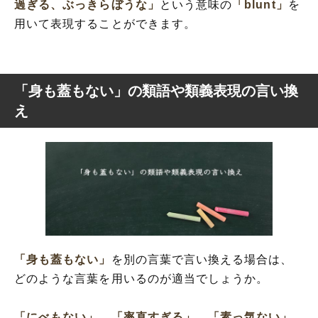
過ぎる、ぶっきらぼうな」
という意味の
「blunt」
を
用いて表現することができます。
「身も蓋もない」の類語や類義表現の言い換
え
「身も蓋もない」
を別の言葉で言い換える場合は、
どのような言葉を用いるのが適当でしょうか。
「にべもない」
、
「率直すぎる」
、
「素っ気ない」