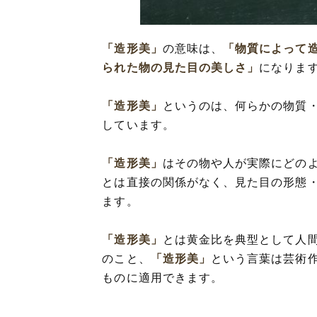
「造形美」の対
「造形美」を分
「造形美」
の意味は、
「物質によって
「造形美」を使
られた物の見た目の美しさ」
になりま
「造形美」と「
「造形美」
というのは、何らかの物質
しています。
「造形美」
はその物や人が実際にどの
とは直接の関係がなく、見た目の形態
ます。
「造形美」
とは黄金比を典型として人
のこと、
「造形美」
という言葉は芸術
ものに適用できます。