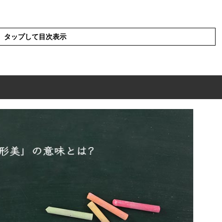
タップして目次表示
とは?
語や同義語
葉の使い方
た例文や短文(解釈)
語