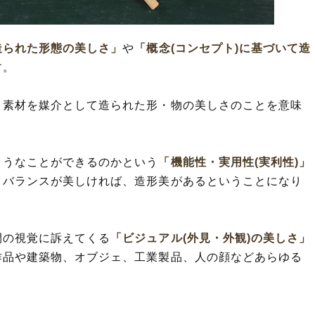
義語
解して解釈
造られた形態の美しさ」
や
「概念(コンセプト)に基づいて造
った言葉と意味を解釈
す。
機能美」の違い
・素材を媒介として造られた形・物の美しさのことを意味
ようなことができるのかという
「機能性・実用性(実利性)」
・バランスが美しければ、造形美があるということになり
間の視覚に訴えてくる
「ビジュアル(外見・外観)の美しさ」
作品や建築物、オブジェ、工業製品、人の顔などあらゆる