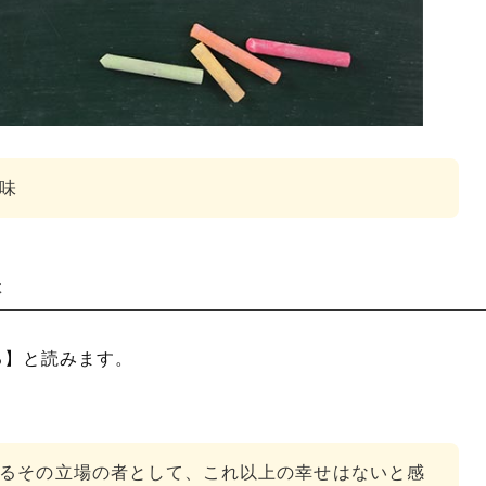
」を使った例文
」を分解して解釈
」を使った言葉
味
味
る】と読みます。
るその立場の者として、これ以上の幸せはないと感