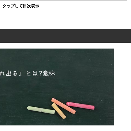
タップして目次表示
?意味
表現の使い方
使った例文や短文など
類語や類義語・言い換え