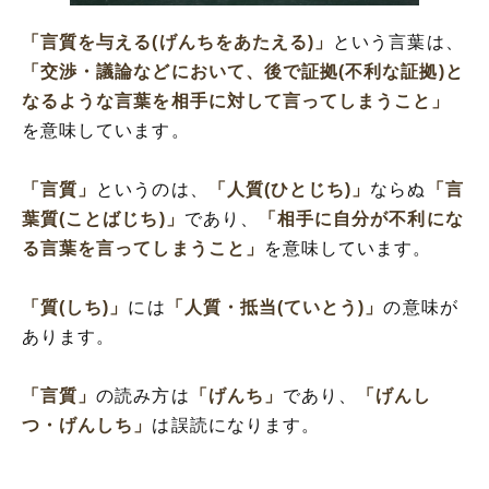
「言質を与える」の類語や類義語・言い換
「言質を与える(げんちをあたえる)」
という言葉は、
え
「交渉・議論などにおいて、後で証拠(不利な証拠)と
なるような言葉を相手に対して言ってしまうこと」
を意味しています。
「言質」
というのは、
「人質(ひとじち)」
ならぬ
「言
葉質(ことばじち)」
であり、
「相手に自分が不利にな
る言葉を言ってしまうこと」
を意味しています。
「質(しち)」
には
「人質・抵当(ていとう)」
の意味が
あります。
「言質」
の読み方は
「げんち」
であり、
「げんし
つ・げんしち」
は誤読になります。