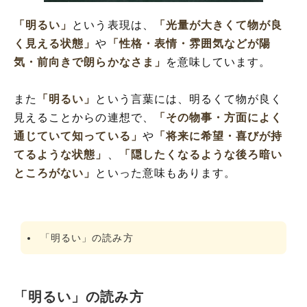
「明るい」の反対語
「明るい」の類語や類義語・言い換え
「明るい」
という表現は、
「光量が大きくて物が良
「明るい」の英語と解釈
く見える状態」
や
「性格・表情・雰囲気などが陽
気・前向きで朗らかなさま」
を意味しています。
また
「明るい」
という言葉には、明るくて物が良く
見えることからの連想で、
「その物事・方面によく
通じていて知っている」
や
「将来に希望・喜びが持
てるような状態」
、
「隠したくなるような後ろ暗い
ところがない」
といった意味もあります。
「明るい」の読み方
「明るい」の読み方