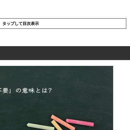
タップして目次表示
は?
方
解釈)
語
の使い方