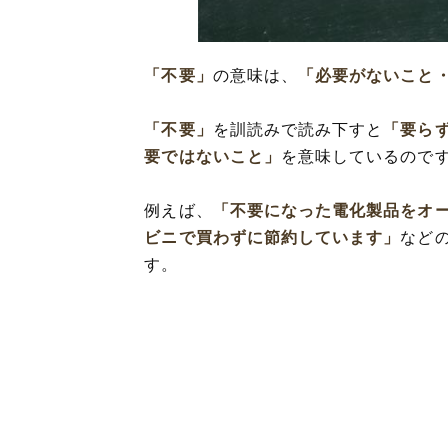
「不要」を使っ
「不要」を使った
「不要」
の意味は、
「必要がないこと
「不要」の類語
「不要」と「不
「不要」
を訓読みで読み下すと
「要らず
「不要」と「無
要ではないこと」
を意味しているので
例えば、
「不要になった電化製品をオ
ビニで買わずに節約しています」
など
す。