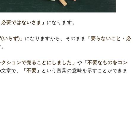
た言葉・慣用句や熟語・関連
例文や短文など(意味を解釈)
・必要ではないさま」
になります。
や類義表現
用」の違い
(いらず)」
になりますから、そのまま
「要らないこと・必
用」の違い
す。
ークションで売ることにしました」
や
「不要なものをコン
の文章で、
「不要」
という言葉の意味を示すことができま