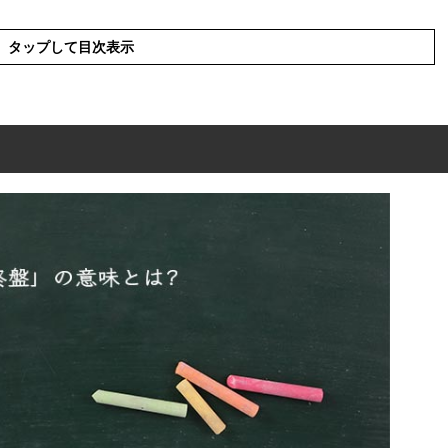
タップして目次表示
は?
方
語
例文・短文(解釈)
と解釈
や類義表現