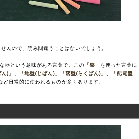
。
ませんので、読み間違うことはないでしょう。
な器という意味がある言葉で、この
「盤」
を使った言葉に
ばん)」
、
「地盤(じばん)」
「落盤(らくばん)」
、
「配電盤
など日常的に使われるものが多くあります。