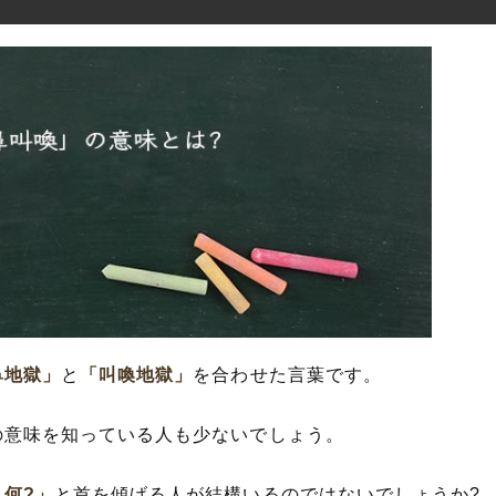
味とは?
類語や言い換え・似た言葉
言葉の使い方
使った例文
語源や由来
分解して解釈
鼻地獄」
と
「叫喚地獄」
を合わせた言葉です。
の意味を知っている人も少ないでしょう。
何?」
と首を傾げる人が結構いるのではないでしょうか?